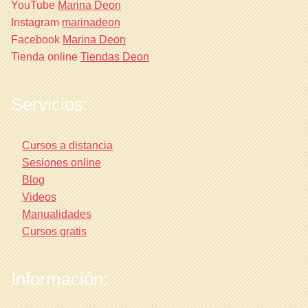
YouTube
Marina Deon
Instagram
marinadeon
Facebook
Marina Deon
Tienda online
Tiendas Deon
Servicios:
Cursos a distancia
Sesiones online
Blog
Videos
Manualidades
Cursos gratis
Información: