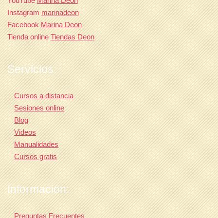
YouTube
Marina Deon
Instagram
marinadeon
Facebook
Marina Deon
Tienda online
Tiendas Deon
Servicios:
Cursos a distancia
Sesiones online
Blog
Videos
Manualidades
Cursos gratis
Información:
Preguntas Frecuentes